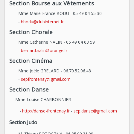
Section Bourse aux Vêtements
Mme Marie-France BODU - 05 49 04 55 30
-
hbodu@clubinternet.fr
Section Chorale
Mme Catherine NALIN - 05 49 04 63 59
-
bernard.nalin@orange.fr
Section Cinéma
Mme Joële GRELARD - 06.70.52.06.48
-
sepfrontenay@gmail.com
Section Danse
Mme Louise CHARBONNIER
-
http://danse-frontenay.fr
-
s
ep.danse@gmail.com
Section Judo
M. Thierry POTOCZNY - 06.85.09.31.09