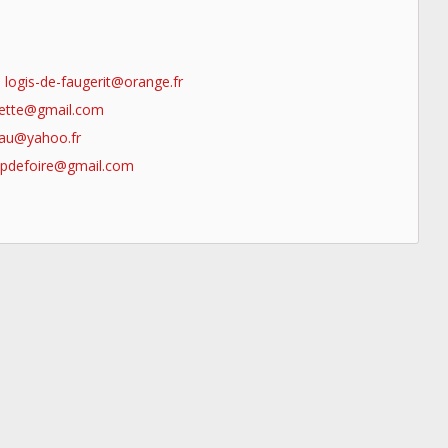
-
logis-de-faugerit@orange.fr
iette@gmail.com
eau@yahoo.fr
mpdefoire@gmail.com