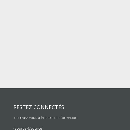
RESTEZ CONNECTÉS
Inscrivez-vous à la lettre d'information
{source}
{/source}