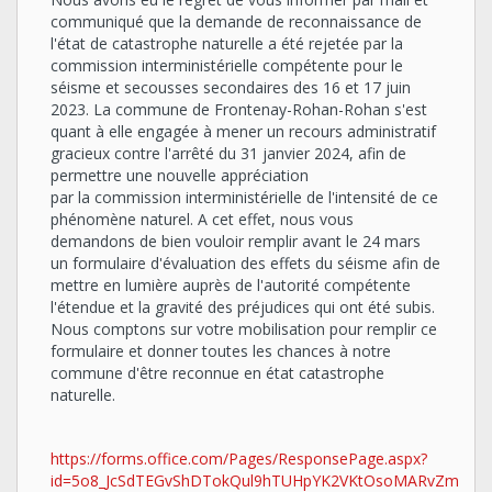
communiqué
que
la
demande
de reconnaissance de
l'état de catastrophe naturelle a été rejetée par la
commission interministérielle compétente pour le
séisme et secousses secondaires des 16 et 17 juin
2023. La
commune
de
Frontenay-Rohan-Rohan
s'est
quant
à
elle
engagée
à
mener
un
recours administratif
gracieux contre l'arrêté du 31 janvier 2024, afin de
permettre une nouvelle appréciation
par la commission interministérielle de l'intensité de ce
phénomène naturel. A cet effet, nous vous
demandons de bien vouloir remplir avant le 24 mars
un formulaire d'évaluation des
effets
du
séisme
afin
de
mettre
en
lumière
auprès
de
l'autorité
compétente
l'étendue
et
la gravité des préjudices qui ont été subis.
Nous comptons sur votre mobilisation pour remplir ce
formulaire et donner toutes les chances à notre
commune d'être reconnue en état catastrophe
naturelle.
https://forms.office.com/Pages/ResponsePage.aspx?
id=5o8_JcSdTEGvShDTokQul9hTUHpYK2VKtOsoMARvZmpUM