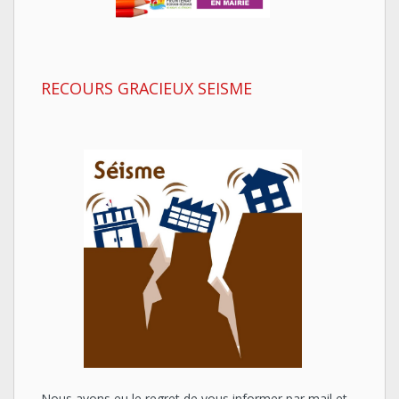
RECOURS GRACIEUX SEISME
Nous
avons
eu
le
regret
de
vous
informer
par
mail
et